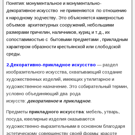
Понятия: монументальное и монументально-
декоративное искусство не применяются по отношению
к народному зодчеству. Это объясняется камерностью
объемов архитектурных сооружений, небольшими
размерами причелин, наличников, куриц и т.д., их
сопоставимостью с бытовыми предметами , прикладным
характером образности крестьянской или слободской
среды.
2.Декоративно-прикладное искусство
— раздел
изобразительного искусства, охватывающий создание
художественных изделий, имеющих утилитарное и
художественное назначение. Это собирательный термин,
условно объединяющий два рода
искусств:
декоративное
и
прикладное
.
Предметы
прикладного искусства
: мебель, утварь,
посуда, ювелирные изделия оказываются
художественно-выразительными в основном благодаря
эстетическому совершенству своей формы: красоте