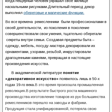
когда пещерный человек украшал свое жилище
наскальными рисунками.Длительный период декор
выполнял
обереговые и магические функции.
Во все времена ремесленники были профессионалами в
своей деятельности, из поколения в поколение
совершенствовали свои умения, тщательно оберегали
секреты внутри семьи. Создавая предметы быта –
одежду, мебель, посуду-мастера декорировали их
орнаментами, узорами, резьбой, инкрустировали
драгоценными камнями, превращая в настоящие
произведения искусства.
В
академической литературе
понятие
«декоративное искусство»
появилось лишь в
50-х
годах 19-го века.
В это время произошла промышленная
революция.В результате быстрого роста машинного
производства изготовление товаров из рук большинства
ремесленников перешло на заводы и фабрики.
Продукция стала унифицированной, потеряла свою