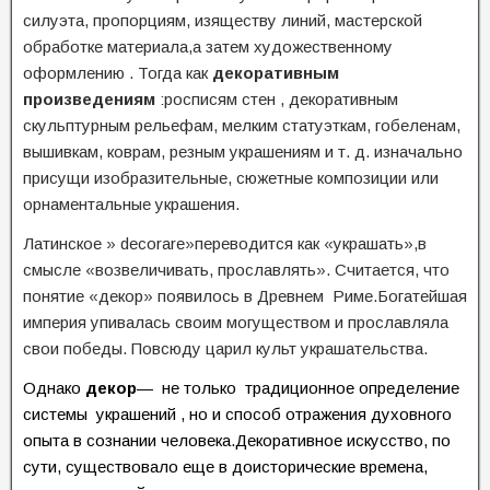
силуэта, пропорциям, изяществу линий, мастерской
обработке материала,а затем художественному
оформлению . Тогда как
декоративным
произведениям
:росписям стен , декоративным
скульптурным рельефам, мелким статуэткам, гобеленам,
вышивкам, коврам, резным украшениям и т. д. изначально
присущи изобразительные, сюжетные композиции или
орнаментальные украшения.
Латинское » decorare»переводится как «украшать»,в
смысле «возвеличивать, прославлять». Считается, что
понятие «декор» появилось в Древнем Риме.Богатейшая
империя упивалась своим могуществом и прославляла
свои победы. Повсюду царил культ украшательства.
Однако
декор
— не только традиционное определение
системы украшений , но и способ отражения духовного
опыта в сознании человека.
Декоративное искусство, по
сути, существовало еще в доисторические времена,