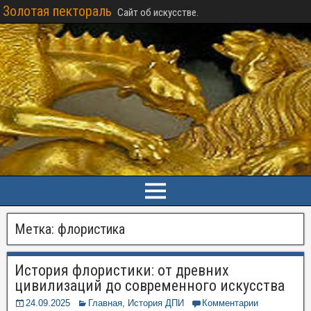
Золотая пектораль
Сайт об искусстве.
Метка:
флористика
История флористики: от древних
цивилизаций до современного искусства
24.09.2025
Главная
,
История ДПИ
Комментарии