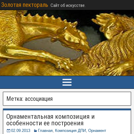
Золотая пектораль
Сайт об искусстве.
Метка:
ассоциация
Орнаментальная композиция и
особенности ее построения
02.09.2013
Главная
,
Композиция ДПИ
,
Орнамент